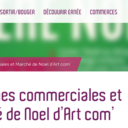
SORTIR/BOUGER
DÉCOUVRIR ERNÉE
COMMERCES
nt
Les infrastructures sportives
Associations et Jumelage
Réserve Naturelle Régionale des Bizeuls
Commerçants & Artisans
les et Marché de Noel d’Art com’
es commerciales et
 de Noel d’Art com’