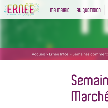
MA MAIRIE
AU QUOTIDIEN
Démarches administratives
Urbanisme et Environneme
Accueil
>
Ernée Infos
>
Semaines commercia
Semain
Marché