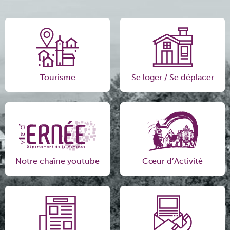
Tourisme
Se loger / Se déplacer
Notre chaîne youtube
Cœur d’Activité