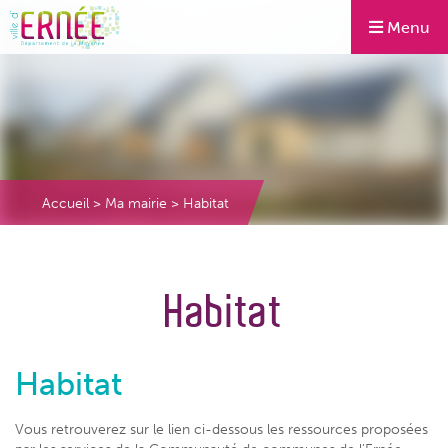
Menu
Accueil
>
Ma mairie
>
Habitat
Habitat
Habitat
Vous retrouverez sur le lien ci-dessous les ressources proposées