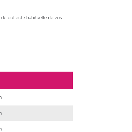
 de collecte habituelle de vos
h
h
h