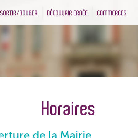
SORTIR/BOUGER
DÉCOUVRIR ERNÉE
COMMERCES
nt
Les infrastructures sportives
Associations et Jumelage
Réserve Naturelle Régionale des Bizeuls
Commerçants & Artisans
Horaires
rture de la Mairie