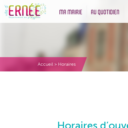
MA MAIRIE
AU QUOTIDIEN
Démarches administratives
Urbanisme et Environneme
Accueil
>
Horaires
Horaires d’ouve