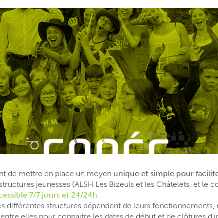
ent de mettre en place un moyen
unique et simple pour facilite
structures jeunesses (ALSH Les Bizeuls et les Châtelets, et le co
cessible 7/7 jours et 24/24h.
 les différentes structures dépendent de leurs fonctionnements
ntre elles pour connaitre les dates de début et de clôtures d’i