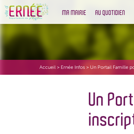
MA MAIRIE
AU QUOTIDIEN
Démarches administratives
Urbanisme et Environneme
Accueil
>
Ernée Infos
>
Un Portail Famille po
Un Port
inscrip