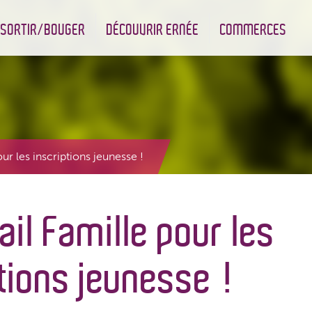
SORTIR/BOUGER
DÉCOUVRIR ERNÉE
COMMERCES
nt
Les infrastructures sportives
Associations et Jumelage
Réserve Naturelle Régionale des Bizeuls
Commerçants & Artisans
ur les inscriptions jeunesse !
ail Famille pour les
tions jeunesse !