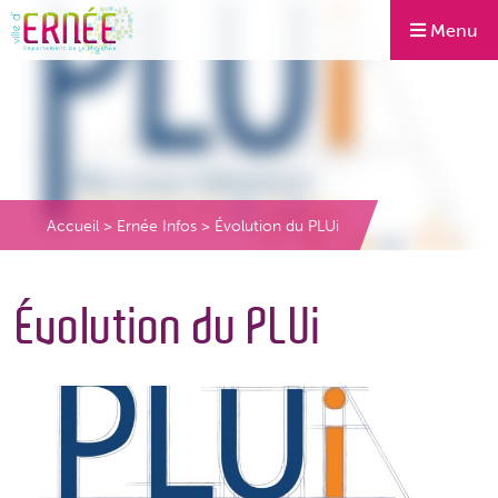
Menu
Accueil
>
Ernée Infos
>
Évolution du PLUi
Évolution du PLUi