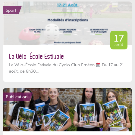
Sport
17
août
La Vélo-École Estivale
La Vélo-École Estivale du Cyclo Club Ernéen
Du 17 au 21
août, de 8h30...
Publication