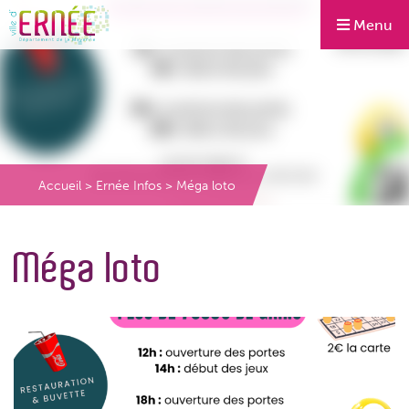
Menu
Accueil
>
Ernée Infos
>
Méga loto
Méga loto