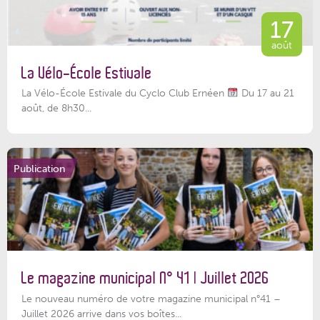
17
août
La Vélo-École Estivale
La Vélo-École Estivale du Cyclo Club Ernéen
Du 17 au 21
août, de 8h30...
Publication
Le magazine municipal N° 41 | Juillet 2026
Le nouveau numéro de votre magazine municipal n°41 –
Juillet 2026 arrive dans vos boîtes...