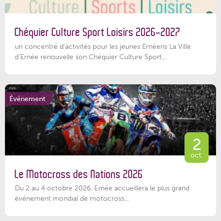
Chéquier Culture Sport Loisirs 2026-2027
un concentré d’activités pour les jeunes Ernéens La Ville
d’Ernée renouvelle son Chéquier Culture Sport...
Événement
2
oct.
Le Motocross des Nations 2026
Du 2 au 4 octobre 2026, Ernée accueillera le plus grand
événement mondial de motocross...