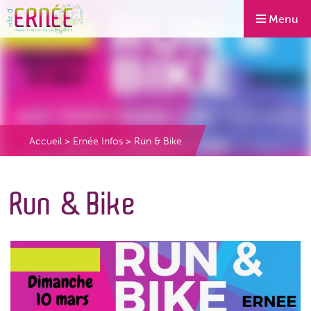
Menu
Accueil
>
Ernée Infos
>
Run & Bike
Run & Bike