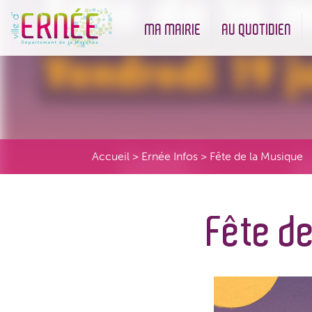
MA MAIRIE
AU QUOTIDIEN
Démarches administratives
Urbanisme et Environneme
Accueil
>
Ernée Infos
>
Fête de la Musique
Fête d