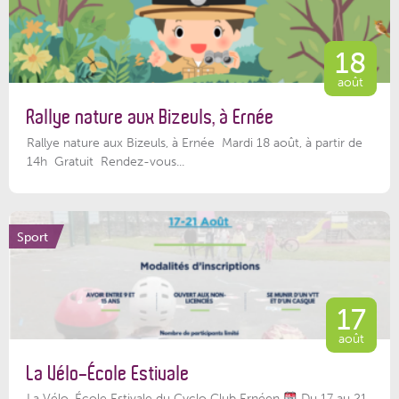
18
août
Rallye nature aux Bizeuls, à Ernée
Rallye nature aux Bizeuls, à Ernée Mardi 18 août, à partir de
14h Gratuit Rendez-vous...
Sport
17
août
La Vélo-École Estivale
La Vélo-École Estivale du Cyclo Club Ernéen
Du 17 au 21