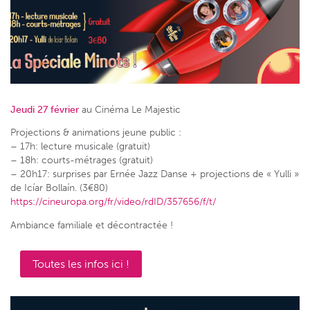
Jeudi 27 février
au Cinéma Le Majestic
Projections & animations jeune public :
– 17h: lecture musicale (gratuit)
– 18h: courts-métrages (gratuit)
– 20h17: surprises par Ernée Jazz Danse + projections de « Yulli »
de Icíar Bollaín. (3€80)
https://cineuropa.org/fr/video/rdID/357656/f/t/
Ambiance familiale et décontractée !
Toutes les infos ici !