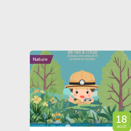
Nature
18
août