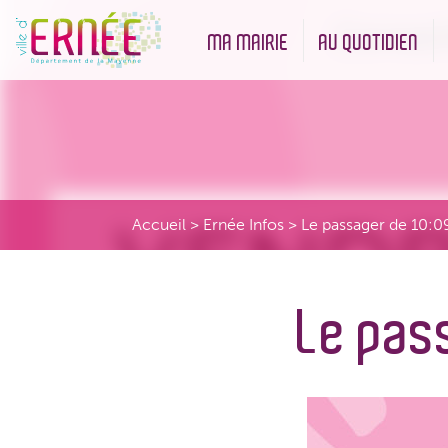
MA MAIRIE
AU QUOTIDIEN
Démarches administratives
Urbanisme et Environneme
Accueil
>
Ernée Infos
>
Le passager de 10:0
Le pas