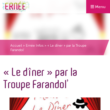
Menu
Accueil
>
Ernée Infos
>
« Le dîner » par la Troupe
Farandol’
« Le dîner » par la
Troupe Farandol’