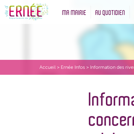
MA MAIRIE
AU QUOTIDIEN
Démarches administratives
Urbanisme et Environneme
Accueil
>
Ernée Infos
>
Information des riv
Informa
concer