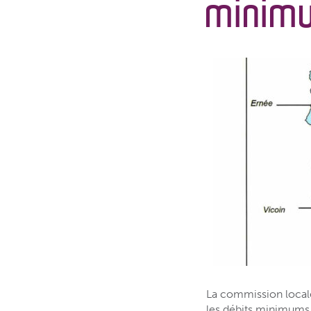
minimu
La commission local
les débits minimums