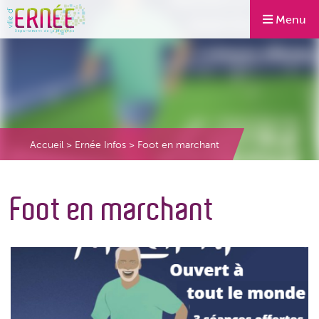
Menu
Accueil
>
Ernée Infos
>
Foot en marchant
Foot en marchant