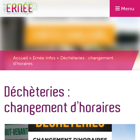
Menu
Accueil
>
Ernée Infos
>
Déchèteries : changement
d’horaires
Déchèteries :
changement d’horaires