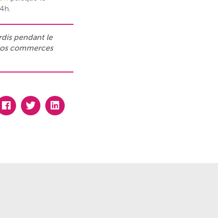
14h.
rdis pendant le
e vos commerces