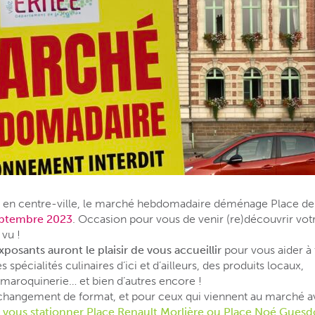
x en centre-ville, le marché hebdomadaire déménage Place de l
eptembre 2023
. Occasion pour vous de venir (re)découvrir 
 vu !
sants auront le plaisir de vous accueillir
pour vous aider à 
 spécialités culinaires d’ici et d’ailleurs, des produits locaux,
 maroquinerie… et bien d’autres encore !
changement de format, et pour ceux qui viennent au marché av
à vous stationner Place Renault Morlière ou Place Noé Gues