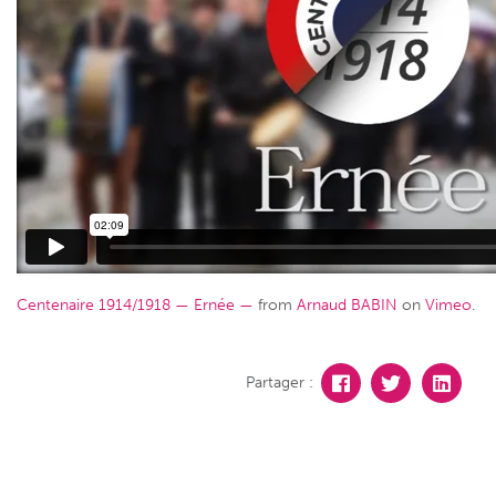
Centenaire 1914/1918 — Ernée —
from
Arnaud BABIN
on
Vimeo
.
Partager :