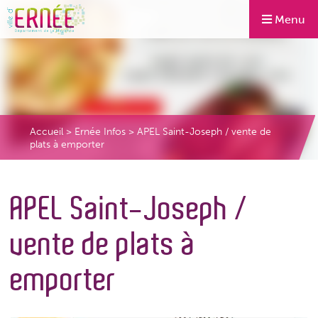
Menu
Accueil
>
Ernée Infos
>
APEL Saint-Joseph / vente de
plats à emporter
APEL Saint-Joseph /
vente de plats à
emporter