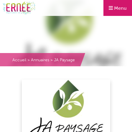
Menu
Accueil
>
Annuaires
>
JA Paysage