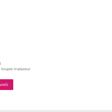
)
n toupie malaxeur
e web