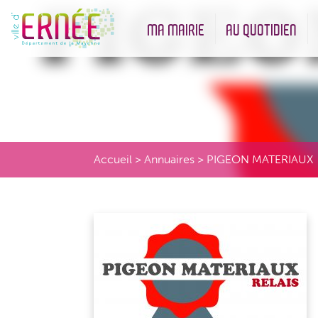
MA MAIRIE
AU QUOTIDIEN
Démarches administratives
Urbanisme et Environneme
Accueil
>
Annuaires
>
PIGEON MATERIAUX