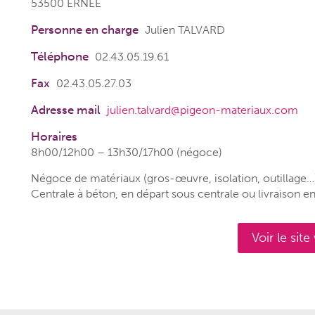
53500 ERNEE
Personne en charge
Julien TALVARD
Téléphone
02.43.05.19.61
Fax
02.43.05.27.03
Adresse mail
julien.talvard@pigeon-materiaux.com
Horaires
8h00/12h00 – 13h30/17h00 (négoce)
Négoce de matériaux (gros-œuvre, isolation, outillage…
Centrale à béton, en départ sous centrale ou livraison e
Voir le sit