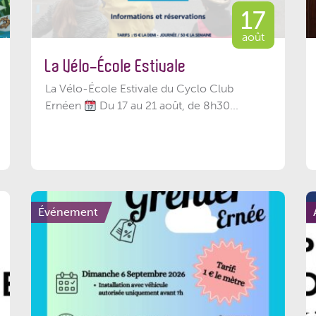
17
août
La Vélo-École Estivale
La Vélo-École Estivale du Cyclo Club
Ernéen
Du 17 au 21 août, de 8h30...
Événement