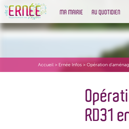
MA MAIRIE
AU QUOTIDIEN
Démarches administratives
Urbanisme et Environneme
Accueil
>
Ernée Infos
>
Opération d’aménage
Opérat
RD31 en