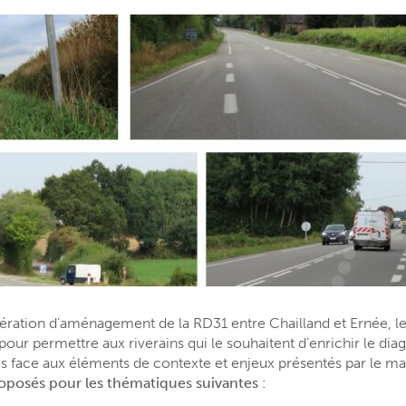
pération d’aménagement de la RD31 entre Chailland et Ernée, 
pour permettre aux riverains qui le souhaitent d’enrichir le diag
is face aux éléments de contexte et enjeux présentés par le ma
proposés pour les thématiques suivantes :