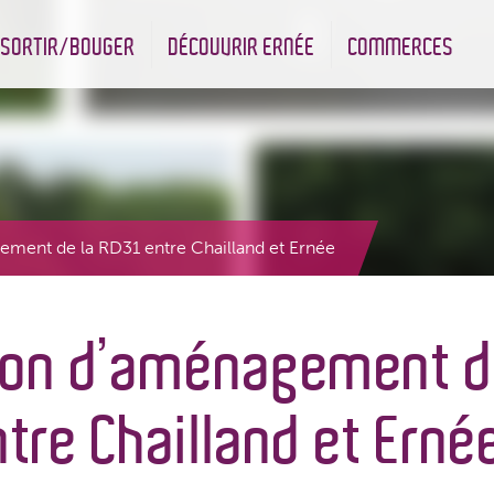
SORTIR/BOUGER
DÉCOUVRIR ERNÉE
COMMERCES
nt
Les infrastructures sportives
Associations et Jumelage
Réserve Naturelle Régionale des Bizeuls
Commerçants & Artisans
ment de la RD31 entre Chailland et Ernée
ion d’aménagement d
tre Chailland et Erné