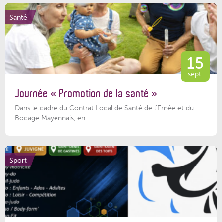
Santé
15
sept.
Journée « Promotion de la santé »
Dans le cadre du Contrat Local de Santé de l’Ernée et du
Bocage Mayennais, en...
Sport