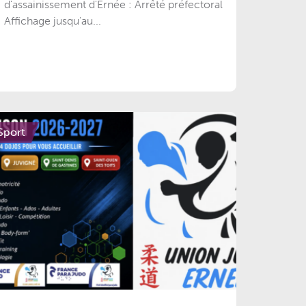
d'assainissement d'Ernée : Arrêté préfectoral
Affichage jusqu'au...
Sport