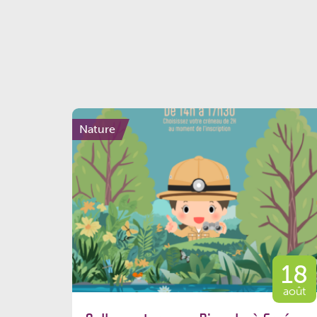
Nature
18
août