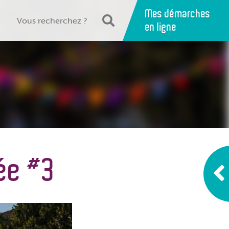
Mes démarches
en ligne
née #3