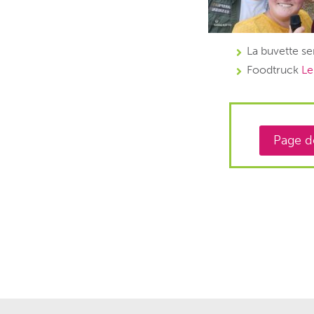
La buvette ser
Foodtruck
Le 
Page de