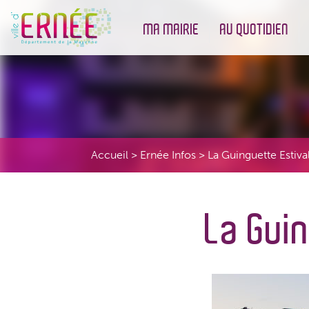
MA MAIRIE
AU QUOTIDIEN
Démarches administratives
Urbanisme et Environneme
Accueil
>
Ernée Infos
>
La Guinguette Estiva
La Guin