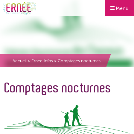
Menu
Accueil
>
Ernée Infos
>
Comptages nocturnes
Comptages nocturnes