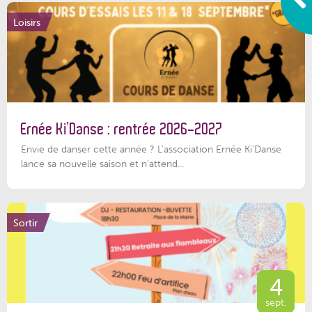
Loisirs
Ernée Ki’Danse : rentrée 2026-2027
Envie de danser cette année ? L'association Ernée Ki'Danse
lance sa nouvelle saison et n'attend...
Sortir
4
sept.