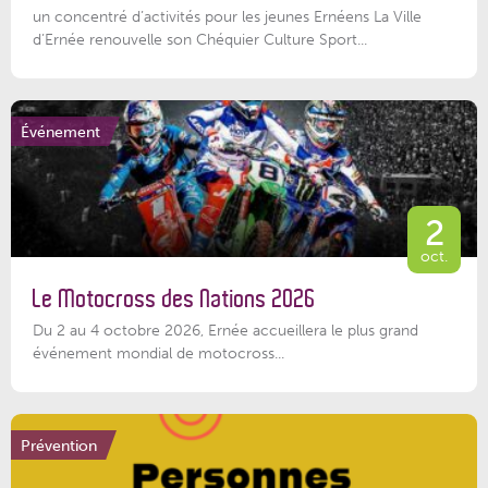
un concentré d’activités pour les jeunes Ernéens La Ville
d’Ernée renouvelle son Chéquier Culture Sport...
Événement
2
oct.
Le Motocross des Nations 2026
Du 2 au 4 octobre 2026, Ernée accueillera le plus grand
événement mondial de motocross...
Prévention