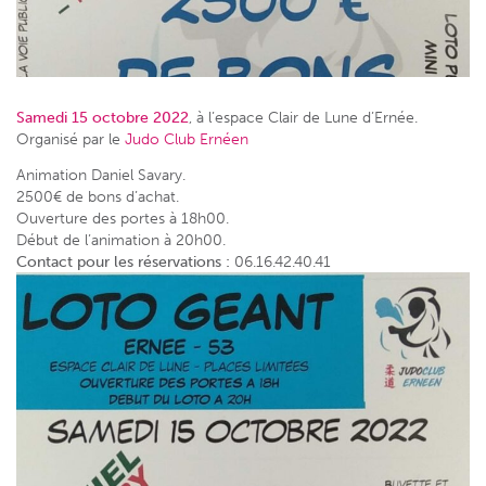
Samedi 15 octobre 2022
, à l’espace Clair de Lune d’Ernée.
Organisé par le
Judo Club Ernéen
Animation Daniel Savary.
2500€ de bons d’achat.
Ouverture des portes à 18h00.
Début de l’animation à 20h00.
Contact pour les réservations :
06.16.42.40.41