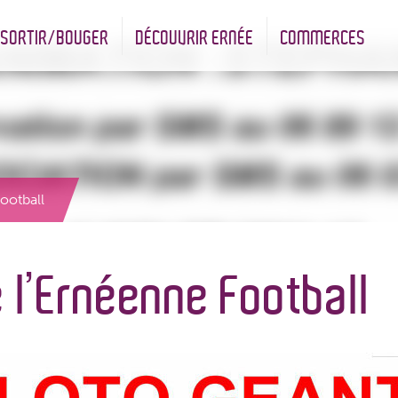
SORTIR/BOUGER
DÉCOUVRIR ERNÉE
COMMERCES
nt
Les infrastructures sportives
Associations et Jumelage
Réserve Naturelle Régionale des Bizeuls
Commerçants & Artisans
ootball
 l’Ernéenne Football