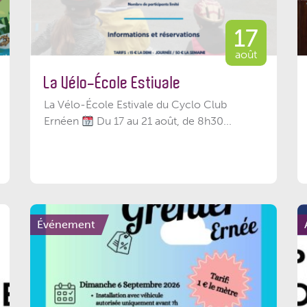
17
août
La Vélo-École Estivale
La Vélo-École Estivale du Cyclo Club
Ernéen
Du 17 au 21 août, de 8h30...
Événement