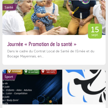
Santé
15
sept.
Journée « Promotion de la santé »
Dans le cadre du Contrat Local de Santé de l’Ernée et du
Bocage Mayennais, en...
Sport