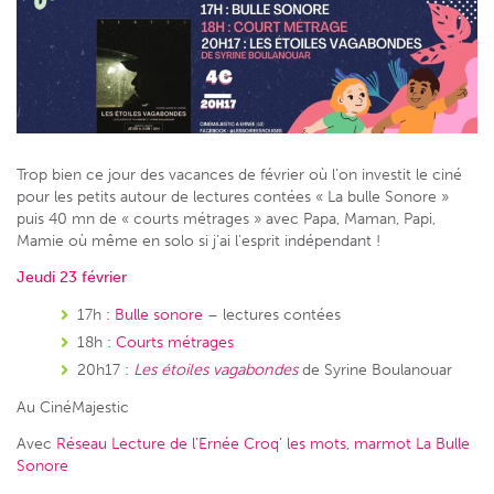
Trop bien ce jour des vacances de février où l’on investit le ciné
pour les petits autour de lectures contées « La bulle Sonore »
puis 40 mn de « courts métrages » avec Papa, Maman, Papi,
Mamie où même en solo si j’ai l’esprit indépendant !
Jeudi 23 février
17h :
Bulle sonore
– lectures contées
18h :
Courts métrages
20h17 :
Les étoiles vagabondes
de Syrine Boulanouar
Au CinéMajestic
Avec
Réseau Lecture de l’Ernée
Croq’ les mots, marmot
La Bulle
Sonore