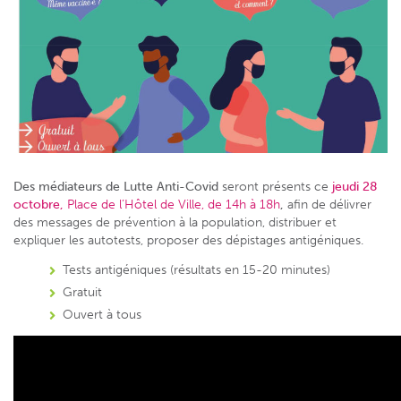
Des médiateurs de Lutte Anti-Covid
seront présents ce
jeudi 28
octobre,
Place de l’Hôtel de Ville, de 14h à 18h
,
afin de délivrer
des messages de prévention à la population, distribuer et
expliquer les autotests, proposer des dépistages antigéniques.
Tests antigéniques (résultats en 15-20 minutes)
Gratuit
Ouvert à tous