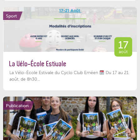
Sport
17
août
La Vélo-École Estivale
La Vélo-École Estivale du Cyclo Club Ernéen
Du 17 au 21
août, de 8h30...
Publication