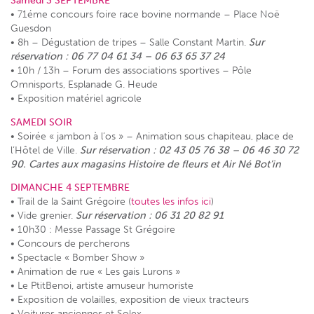
Samedi 3 SEPTEMBRE
• 71éme concours foire race bovine normande – Place Noë
Guesdon
• 8h – Dégustation de tripes – Salle Constant Martin.
Sur
réservation : 06 77 04 61 34 – 06 63 65 37 24
• 10h / 13h – Forum des associations sportives – Pôle
Omnisports, Esplanade G. Heude
• Exposition matériel agricole
SAMEDI SOIR
• Soirée « jambon à l’os » – Animation sous chapiteau, place de
l’Hôtel de Ville.
Sur réservation : 02 43 05 76 38 – 06 46 30 72
90. Cartes aux magasins Histoire de fleurs et Air Né Bot’in
DIMANCHE 4 SEPTEMBRE
• Trail de la Saint Grégoire (
toutes les infos ici
)
• Vide grenier.
Sur réservation : 06 31 20 82 91
• 10h30 : Messe Passage St Grégoire
• Concours de percherons
• Spectacle « Bomber Show »
• Animation de rue « Les gais Lurons »
• Le PtitBenoi, artiste amuseur humoriste
• Exposition de volailles, exposition de vieux tracteurs
• Voitures anciennes et Solex