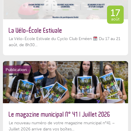
17
août
La Vélo-École Estivale
La Vélo-École Estivale du Cyclo Club Ernéen
Du 17 au 21
août, de 8h30...
Publication
Le magazine municipal N° 41 | Juillet 2026
Le nouveau numéro de votre magazine municipal n°41 –
Juillet 2026 arrive dans vos boîtes...