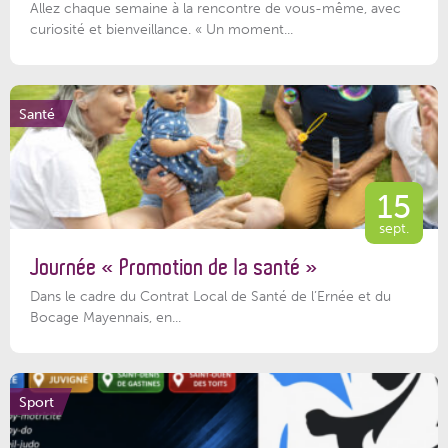
Allez chaque semaine à la rencontre de vous-même, avec
curiosité et bienveillance. « Un moment...
Santé
15
sept.
Journée « Promotion de la santé »
Dans le cadre du Contrat Local de Santé de l’Ernée et du
Bocage Mayennais, en...
Sport