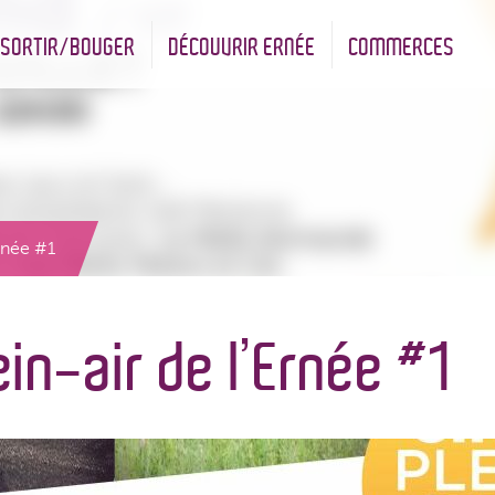
SORTIR/BOUGER
DÉCOUVRIR ERNÉE
COMMERCES
nt
Les infrastructures sportives
Associations et Jumelage
Réserve Naturelle Régionale des Bizeuls
Commerçants & Artisans
Ernée #1
ein-air de l’Ernée #1