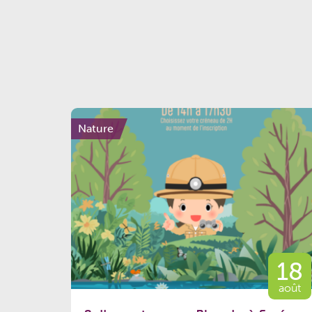
Nature
18
août