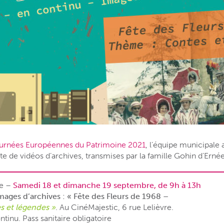
urnées Européennes du Patrimoine 2021
, l’équipe municipale
te de vidéos d’archives, transmises par la famille Gohin d’Ernée
ne –
Samedi 18 et dimanche 19 septembre, de 9h à 13h
mages d’archives : « Fête des Fleurs de 1968 –
 et légendes »
. Au CinéMajestic, 6 rue Lelièvre.
ntinu. Pass sanitaire obligatoire