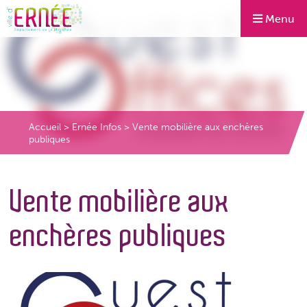
Menu
Accueil
>
Ernée Infos
>
Vente mobilière aux enchères
publiques
Vente mobilière aux
enchères publiques