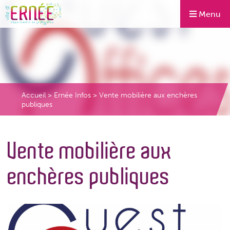
Menu
Accueil
>
Ernée Infos
>
Vente mobilière aux enchères
publiques
Vente mobilière aux
enchères publiques