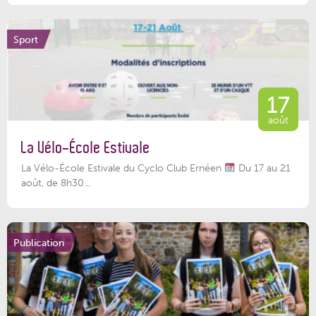
Sport
17
août
La Vélo-École Estivale
La Vélo-École Estivale du Cyclo Club Ernéen
Du 17 au 21
août, de 8h30...
Publication