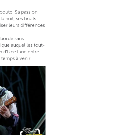
écoute. Sa passion
a nuit, ses bruits
iser leurs différences
aborde sans
ique auquel les tout-
on d’Une lune entre
s temps à venir