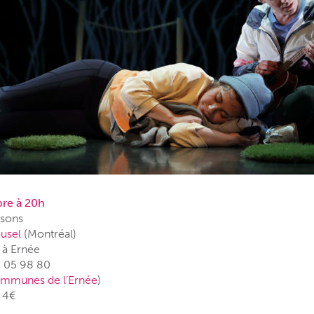
re à 20h
isons
usel
(Montréal)
 à Ernée
3 05 98 80
mmunes de l’Ernée
)
/ 4€