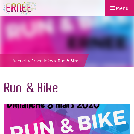
Menu
Accueil
>
Ernée Infos
>
Run & Bike
Run & Bike