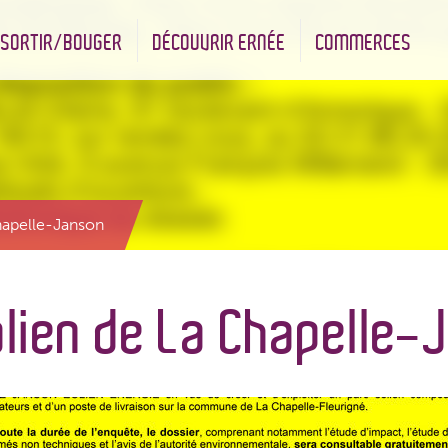
SORTIR/BOUGER
DÉCOUVRIR ERNÉE
COMMERCES
nt
Les infrastructures sportives
Associations et Jumelage
Réserve Naturelle Régionale des Bizeuls
Commerçants & Artisans
hapelle-Janson
olien de La Chapelle-