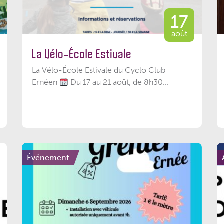
17
août
La Vélo-École Estivale
La Vélo-École Estivale du Cyclo Club
Ernéen
Du 17 au 21 août, de 8h30...
Événement