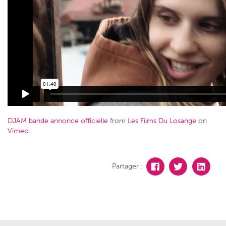
DJAM bande annonce officielle
from
Les Films Du Losange
on
Vimeo
.
Partager :