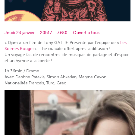
Jeudi 23 janvier – 20h17 – 3€80 – Ouvert à tous
« Djam », un film de Tony GATLIF. Présenté par l’équipe de «
Les
Soirées Rouges
« . Thé ou café offert après la diffusion !
Un voyage fait de rencontres, de musique, de partage et d’espoir,
et un hymne à la liberté !
1h 36min / Drame
Avec
Daphne Patakia, Simon Abkarian, Maryne Cayon
Nationalités
Français, Turc, Grec