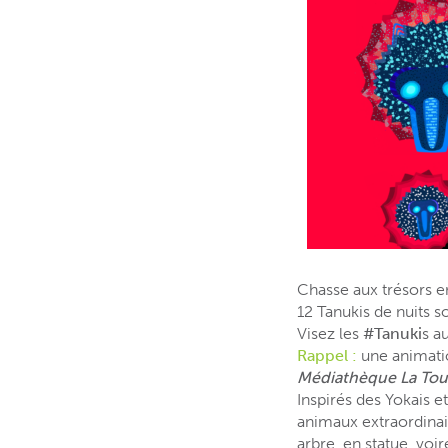
Chasse aux trésors e
12 Tanukis de nuits s
Visez les
#Tanuki
s
au
Rappel :
une animatio
Médiathèque La Tour
Inspirés des Yokais e
animaux extraordinai
arbre, en statue, voi