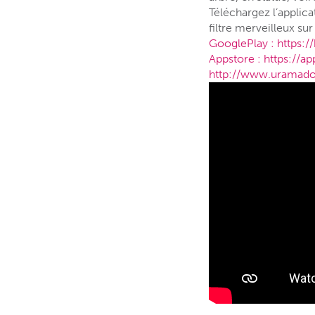
Téléchargez l’applic
filtre merveilleux su
GooglePlay :
https:/
Appstore :
https://ap
http://www.uramado.