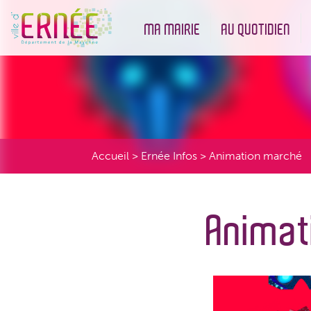
MA MAIRIE
AU QUOTIDIEN
Démarches administratives
Urbanisme et Environneme
Accueil
>
Ernée Infos
>
Animation marché
Animat