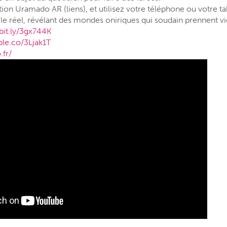
ation Uramado AR (liens), et utilisez votre téléphone ou votre
r le réel, révélant des mondes oniriques qui soudain prennent vi
/bit.ly/3gx744K
ple.co/3Ljak1T
fr/