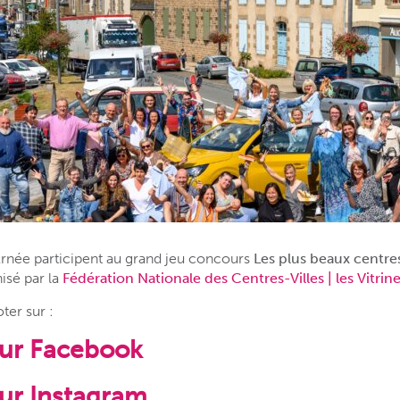
’Ernée participent au grand jeu concours
Les plus beaux centres
isé par la
Fédération Nationale des Centres-Villes | les Vitrin
er sur :
sur Facebook
sur Instagram