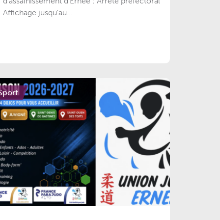
d'assainissement d'Ernée : Arrêté préfectoral
Affichage jusqu'au...
Sport