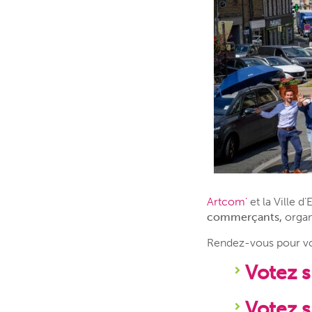
Artcom’
et la Ville d
commerçants,
organ
Rendez-vous pour vot
Votez 
Votez 