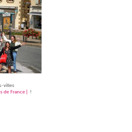
-villes
es de France |
!