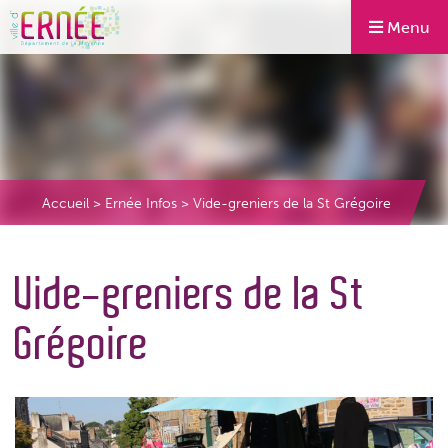
Menu
Accueil
>
Ernée Infos
>
Vide-greniers de la St Grégoire
Vide-greniers de la St
Grégoire