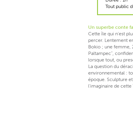
Tout public d
Un superbe conte fa
Cette île qui n’est pl
percer. Lentement en
Bokio ; une femme, Zhu
Paltampec”, confide
lorsque tout, ou pres
La question du déraci
environnemental : to
époque. Sculpture et
l’imaginaire de cette 