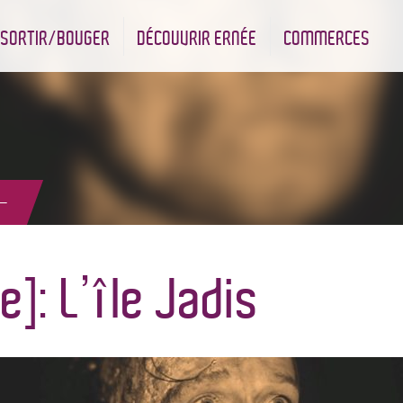
SORTIR/BOUGER
DÉCOUVRIR ERNÉE
COMMERCES
nt
Les infrastructures sportives
Associations et Jumelage
Réserve Naturelle Régionale des Bizeuls
Commerçants & Artisans
 –
e]: L’île Jadis –