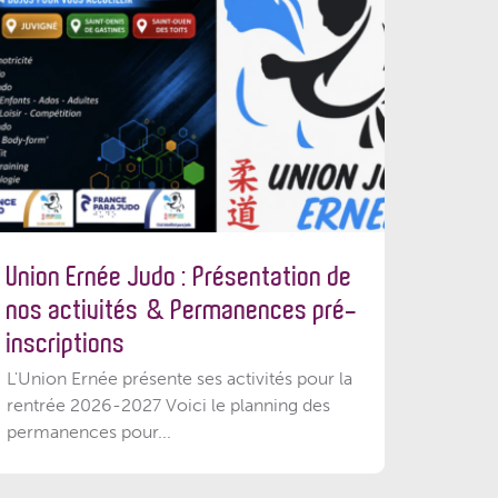
Union Ernée Judo : Présentation de
nos activités & Permanences pré-
inscriptions
L'Union Ernée présente ses activités pour la
rentrée 2026-2027 Voici le planning des
permanences pour...