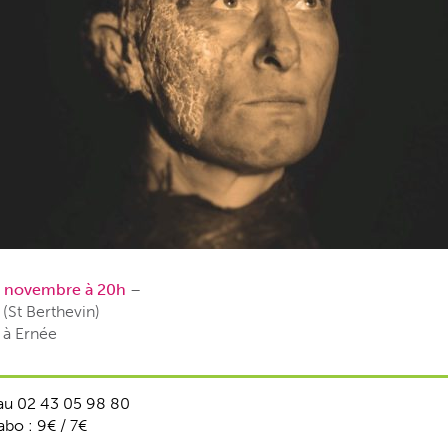
8 novembre à 20h
–
(St Berthevin)
 à Ernée
au 02 43 05 98 80
 abo : 9€ / 7€