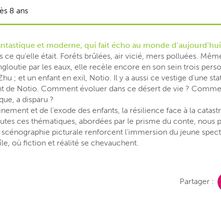
ès 8 ans
ntastique et moderne, qui fait écho au monde d’aujourd’hui
us ce qu’elle était. Forêts brûlées, air vicié, mers polluées. Même
gloutie par les eaux, elle recèle encore en son sein trois pe
 ; et un enfant en exil, Notio. Il y a aussi ce vestige d’une stat
nt de Notio. Comment évoluer dans ce désert de vie ? Commen
que, a disparu ?
nement et de l’exode des enfants, la résilience face à la catastr
utes ces thématiques, abordées par le prisme du conte, nous pa
 scénographie picturale renforcent l’immersion du jeune spec
île, où fiction et réalité se chevauchent.
Partager :