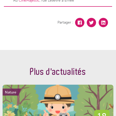
Au
CinéMajestic
, rue Lelièvre à Ernée
Partager :
Plus d'actualités
Nature