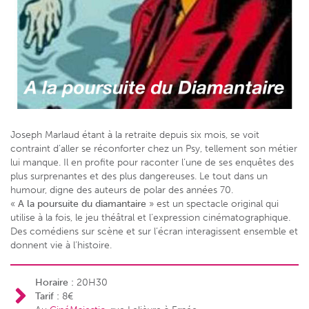
Joseph Marlaud étant à la retraite depuis six mois, se voit
contraint d’aller se réconforter chez un Psy, tellement son métier
lui manque. Il en profite pour raconter l’une de ses enquêtes des
plus surprenantes et des plus dangereuses. Le tout dans un
humour, digne des auteurs de polar des années 70.
«
A la poursuite du diamantaire
» est un spectacle original qui
utilise à la fois, le jeu théâtral et l’expression cinématographique.
Des comédiens sur scène et sur l’écran interagissent ensemble et
donnent vie à l’histoire.
Horaire :
20H30
Tarif :
8€