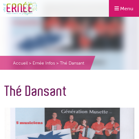
Menu
Accueil
>
Ernée Infos
>
Thé Dansant
Thé Dansant