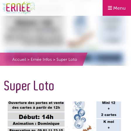
Menu
Accueil
>
Ernée Infos
>
Super Loto
Super Loto